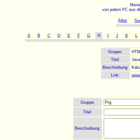
Meine
von jedem PC aus di
Alles
Su
A
B
C
D
E
F
G
H
I
J
K
L
Gruppe:
HTM
Titel:
Java
Beschreibung:
Kaka
Link:
www.
Gruppe:
Titel:
Beschreibung: