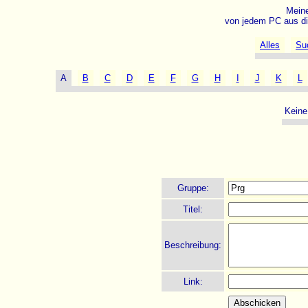
Meine
von jedem PC aus di
Alles
Su
A
B
C
D
E
F
G
H
I
J
K
L
Keine
Gruppe:
Titel:
Beschreibung:
Link: