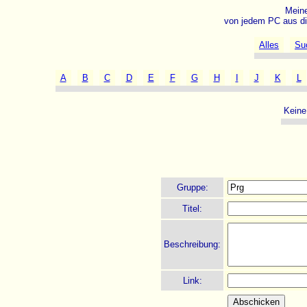
Meine
von jedem PC aus di
Alles
Su
A
B
C
D
E
F
G
H
I
J
K
L
Keine
Gruppe:
Titel:
Beschreibung:
Link: