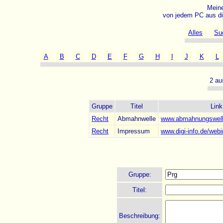
Meine
von jedem PC aus di
Alles
Su
A
B
C
D
E
F
G
H
I
J
K
L
2 au
Gruppe
Titel
Link
Recht
Abmahnwelle
www.abmahnungswelle
Recht
Impressum
www.digi-info.de/we
Gruppe:
Titel:
Beschreibung: