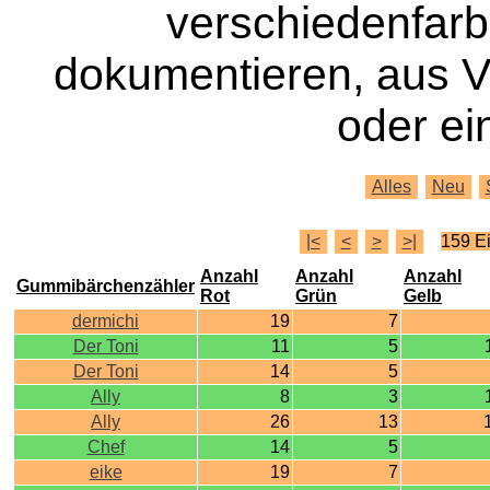
verschiedenfar
dokumentieren, aus 
oder ei
Alles
Neu
|<
<
>
>|
159 E
Anzahl
Anzahl
Anzahl
Gummibärchenzähler
Rot
Grün
Gelb
dermichi
19
7
Der Toni
11
5
Der Toni
14
5
Ally
8
3
Ally
26
13
Chef
14
5
eike
19
7