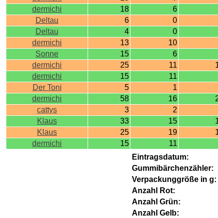
dermichi
18
6
Deltau
6
0
Deltau
4
0
dermichi
13
10
Sonne
15
6
dermichi
25
11
dermichi
15
11
Der Toni
5
1
dermichi
58
16
cattys
3
2
Klaus
33
15
Klaus
25
19
dermichi
15
11
Eintragsdatum:
Gummibärchenzähler:
Verpackunggröße in g:
Anzahl Rot:
Anzahl Grün:
Anzahl Gelb: