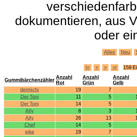
verschiedenfar
dokumentieren, aus 
oder ei
Alles
Neu
|<
<
>
>|
159 E
Anzahl
Anzahl
Anzahl
Gummibärchenzähler
Rot
Grün
Gelb
dermichi
19
7
Der Toni
11
5
Der Toni
14
5
Ally
8
3
Ally
26
13
Chef
14
5
eike
19
7