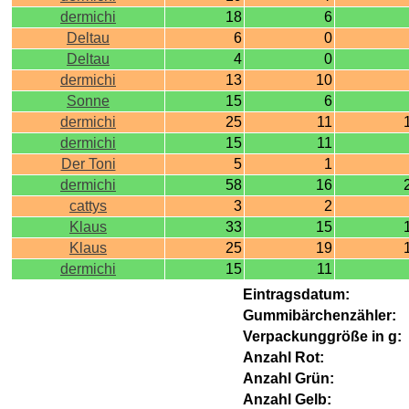
dermichi
18
6
Deltau
6
0
Deltau
4
0
dermichi
13
10
Sonne
15
6
dermichi
25
11
dermichi
15
11
Der Toni
5
1
dermichi
58
16
cattys
3
2
Klaus
33
15
Klaus
25
19
dermichi
15
11
Eintragsdatum:
Gummibärchenzähler:
Verpackunggröße in g:
Anzahl Rot:
Anzahl Grün:
Anzahl Gelb: