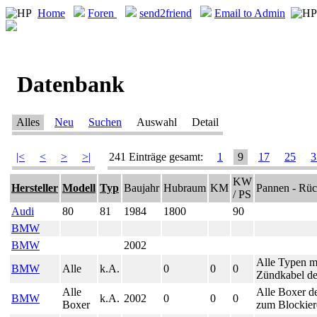
Home
Foren
send2friend
Email to Admin
Datenbank
Alles
Neu
Suchen
Auswahl
Detail
|<
<
>
>|
241 Einträge gesamt:
1
9
17
25
3
KW
Hersteller
Modell
Typ
Baujahr
Hubraum
KM
Pannen - Rüc
/ PS
Audi
80
81
1984
1800
90
BMW
BMW
2002
Alle Typen m
BMW
Alle
k.A.
0
0
0
Zündkabel de
Alle
Alle Boxer d
BMW
k.A.
2002
0
0
0
Boxer
zum Blockier