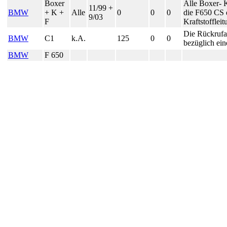
Boxer
Alle Boxer- 
11/99 +
BMW
+ K +
Alle
0
0
0
die F650 CS d
9/03
F
Kraftstofflei
Die Rückrufak
BMW
C1
k.A.
125
0
0
bezüglich ei
BMW
F 650