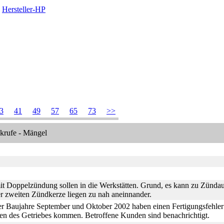
Hersteller-HP
3
41
49
57
65
73
>>
krufe - Mängel
it Doppelzündung sollen in die Werkstätten. Grund, es kann zu Zün
r zweiten Zündkerze liegen zu nah aneinnander.
er Baujahre September und Oktober 2002 haben einen Fertigungsfehler 
en des Getriebes kommen. Betroffene Kunden sind benachrichtigt.