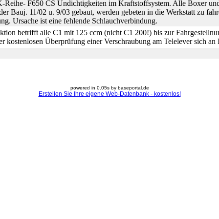
K-Reihe- F650 CS Undichtigkeiten im Kraftstoffsystem. Alle Boxer un
er Bauj. 11/02 u. 9/03 gebaut, werden gebeten in die Werkstatt zu fahr
tung. Ursache ist eine fehlende Schlauchverbindung.
tion betrifft alle C1 mit 125 ccm (nicht C1 200!) bis zur Fahrgestel
ner kostenlosen Überprüfung einer Verschraubung am Telelever sich a
powered in 0.05s by baseportal.de
Erstellen Sie Ihre eigene Web-Datenbank - kostenlos!