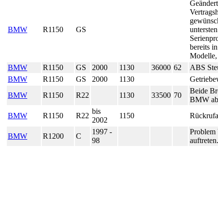
Geändert
Vertrags
gewünsch
BMW
R1150
GS
unterste
Serienpro
bereits 
Modelle,
BMW
R1150
GS
2000
1130
36000
62
ABS Steu
BMW
R1150
GS
2000
1130
Getriebew
Beide Br
BMW
R1150
R22
1130
33500
70
BMW abge
bis
BMW
R1150
R22
1150
Rückrufa
2002
1997 -
Problem 
BMW
R1200
C
98
auftreten