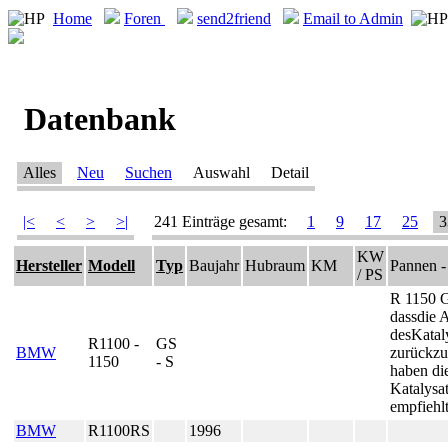
Home
Foren
send2friend
Email to Admin
Datenbank
Alles
Neu
Suchen
Auswahl
Detail
|<
<
>
>|
241 Einträge gesamt:
1
9
17
25
3
KW
Hersteller
Modell
Typ
Baujahr
Hubraum
KM
Pannen -
/ PS
R 1150 G
dassdie 
desKatal
R1100 -
GS
BMW
zurückzu
1150
- S
haben di
Katalysa
empfiehl
BMW
R1100RS
1996