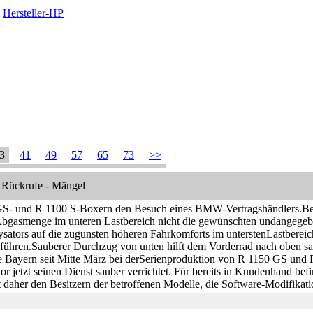
Hersteller-HP
3
41
49
57
65
73
>>
 Rückrufe - Mängel
S- und R 1100 S-Boxern den Besuch eines BMW-Vertragshändlers.Bei
Abgasmenge im unteren Lastbereich nicht die gewünschten undangegeb
ysators auf die zugunsten höheren Fahrkomforts im unterstenLastberei
führen.Sauberer Durchzug von unten hilft dem Vorderrad nach oben sa
e Bayern seit Mitte März bei derSerienproduktion von R 1150 GS und R
tor jetzt seinen Dienst sauber verrichtet. Für bereits in Kundenhand 
t daher den Besitzern der betroffenen Modelle, die Software-Modifikat