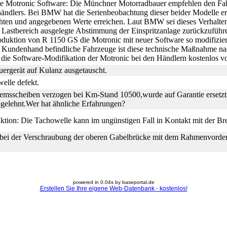
e Motronic Software: Die Münchner Motorradbauer empfehlen den F
händlers. Bei BMW hat die Serienbeobachtung dieser beider Modelle er
ten und angegebenen Werte erreichen. Laut BMW sei dieses Verhalten 
n Lastbereich ausgelegte Abstimmung der Einspritzanlage zurückzuführ
duktion von R 1150 GS die Motronic mit neuer Software so modifiziert, 
in Kundenhand befindliche Fahrzeuge ist diese technische Maßnahme na
 die Software-Modifikation der Motronic bei den Händlern kostenlos v
ergerät auf Kulanz ausgetauscht.
elle defekt.
emsscheiben verzogen bei Km-Stand 10500,wurde auf Garantie erset
lehnt.Wer hat ähnliche Erfahrungen?
ktion: Die Tachowelle kann im ungünstigen Fall in Kontakt mit der B
bei der Verschraubung der oberen Gabelbrücke mit dem Rahmenvorderte
.
powered in 0.04s by baseportal.de
Erstellen Sie Ihre eigene Web-Datenbank - kostenlos!