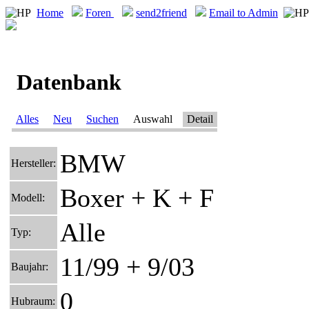
Home
Foren
send2friend
Email to Admin
Datenbank
Alles
Neu
Suchen
Auswahl
Detail
BMW
Hersteller:
Boxer + K + F
Modell:
Alle
Typ:
11/99 + 9/03
Baujahr:
0
Hubraum: