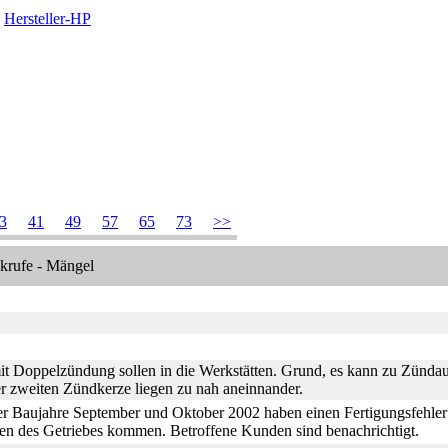
Hersteller-HP
3
41
49
57
65
73
>>
krufe - Mängel
it Doppelzündung sollen in die Werkstätten. Grund, es kann zu Zün
r zweiten Zündkerze liegen zu nah aneinnander.
er Baujahre September und Oktober 2002 haben einen Fertigungsfehler 
en des Getriebes kommen. Betroffene Kunden sind benachrichtigt.