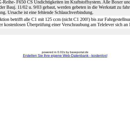
K-Reihe- F650 CS Undichtigkeiten im Kraftstoffsystem. Alle Boxer un
er Bauj. 11/02 u. 9/03 gebaut, werden gebeten in die Werkstatt zu fahr
tung. Ursache ist eine fehlende Schlauchverbindung.
tion betrifft alle C1 mit 125 ccm (nicht C1 200!) bis zur Fahrgestel
ner kostenlosen Überprüfung einer Verschraubung am Telelever sich a
powered in 0.02s by baseportal.de
Erstellen Sie Ihre eigene Web-Datenbank - kostenlos!