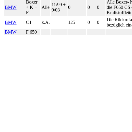
Boxer
Alle Boxer- 
11/99 +
BMW
+ K +
Alle
0
0
0
die F650 CS d
9/03
F
Kraftstofflei
Die Rückrufak
BMW
C1
k.A.
125
0
0
bezüglich ei
BMW
F 650