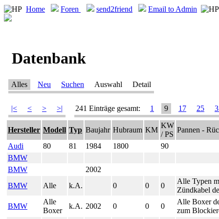
Home
Foren
send2friend
Email to Admin
Datenbank
Alles
Neu
Suchen
Auswahl
Detail
|<
<
>
>|
241 Einträge gesamt:
1
9
17
25
3
KW
Hersteller
Modell
Typ
Baujahr
Hubraum
KM
Pannen - Rüc
/ PS
Audi
80
81
1984
1800
90
BMW
BMW
2002
Alle Typen m
BMW
Alle
k.A.
0
0
0
Zündkabel de
Alle
Alle Boxer d
BMW
k.A.
2002
0
0
0
Boxer
zum Blockier