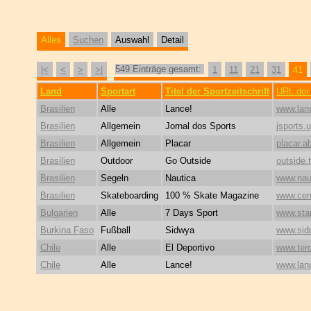
Alles
Suchen
Auswahl
Detail
549 Einträge gesamt:
|<
<
>
>|
1
11
21
31
41
Land
Sportart
Titel der Sportzeitschrift
URL der 
Brasilien
Alle
Lance!
www.lan
Brasilien
Allgemein
Jornal dos Sports
jsports.
Brasilien
Allgemein
Placar
placar.a
Brasilien
Outdoor
Go Outside
outside.
Brasilien
Segeln
Nautica
www.nau
Brasilien
Skateboarding
100 % Skate Magazine
www.cem
Bulgarien
Alle
7 Days Sport
www.sta
Burkina Faso
Fußball
Sidwya
www.sid
Chile
Alle
El Deportivo
www.terc
Chile
Alle
Lance!
www.lan