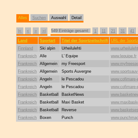
Alles
Suchen
Auswahl
Detail
549 Einträge gesamt:
|<
<
>
>|
1
11
21
31
41
Land
Sportart
Titel der Sportzeitschrift
URL der Sportze
Finnland
Ski alpin
Urheilulehti
www.urheilulehti
Frankreich
Alle
L' Equipe
www.lequipe.fr
Frankreich
Allgemein
my Freesport
www.myfreespor
Frankreich
Allgemein
Sports Auvergne
www.sportsauv
Frankreich
Angeln
le Pescadou
www.cofimare-e
Frankreich
Angeln
le Pescadou
www.cofimare-e
Frankreich
Basketball
BasketNews
www.basketnew
Frankreich
Basketball
Maxi Basket
www.maxibask
Frankreich
Basketball
Reverse
www.basketse
Frankreich
Boxen
Punch
www.punchmag