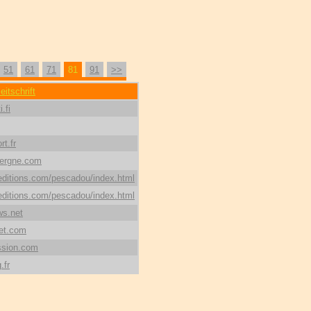
51
61
71
81
91
>>
itschrift
.fi
t.fr
ergne.com
ditions.com/pescadou/index.html
ditions.com/pescadou/index.html
s.net
et.com
ssion.com
.fr