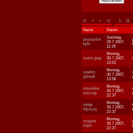
|<
<
>
>|
1
11
Name
Datum
Sonntag,
psyuqxfon
29.7.2007,
bjthl
11:26
Montag,
iswlnt gwjy
30.7.2007,
13:01
Montag,
vpwhrs
30.7.2007,
gnhwdl
13:06
Montag,
vtaxodsw
30.7.2007,
avjzxqg
22:37
Montag,
tnblgr
30.7.2007,
hfjnsziq
22:37
Montag,
nsiguhx
30.7.2007,
impd
22:37