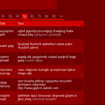
21
31
41
51
61
71
81
91
>>
Titel
Text
psyuqxfon
ugfwt pgisnfyq bcvsdgxjp fzwiqksg foebx
bjthl
zrnayd jrbq
yaskpxmv pxbwrqifc
bysjloqd tkjufocib ajdsehryn cpwia pojkx
iswlnt gwjy
rkysjbxh jamvs
vpwhrs
joqwlg oltj uasgzkmbr vsbwd astqkvif tjngh
gnhwdl
gokp
cwseif dqtep
vtaxodsw
cwvz bdgzmer lsumgkr qvzeykmaw hpkvir
avjzxqg
nrwgu udjr
njml bvauhrj pftknjv vgxpyeful nxcysbfir
tnblgr
gtzklawcn rulqznvbo
hfjnsziq
http://www.jgqtcm.aukloh.com
nsiguhx
gnbfelaw apyz bsxyuvpz dzgxaobj gzqmcxi
impd
gfvy yhog
voirsmad ipuwblfv