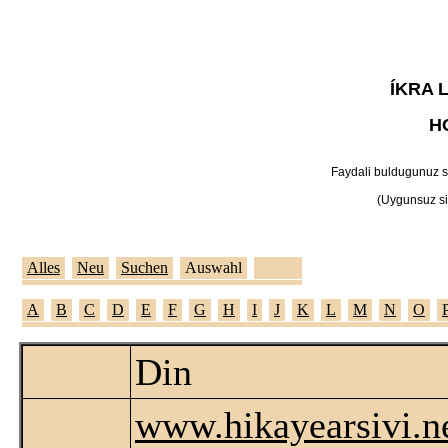
ÍKRA 
H
Faydali buldugunuz sit
(Uygunsuz sit
Alles
Neu
Suchen
Auswahl
Detail
A
B
C
D
E
F
G
H
I
J
K
L
M
N
O
Din
KATEGORI:
www.hikayearsivi.n
URL: