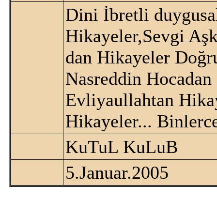
Dini İbretli duygus
Hikayeler,Sevgi Aş
dan Hikayeler Doğr
KISA
TANITIM:
Nasreddin Hocadan 
Evliyaullahtan Hika
Hikayeler... Binlerce
KuTuL KuLuB
GÖNDEREN:
5.Januar.2005
TARIH: