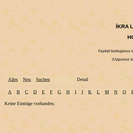
ÍKRA 
H
Faydali buldugunuz sit
(Uygunsuz sit
Alles
Neu
Suchen
Auswahl
Detail
A
B
C
D
E
F
G
H
I
J
K
L
M
N
O
Keine Einträge vorhanden.