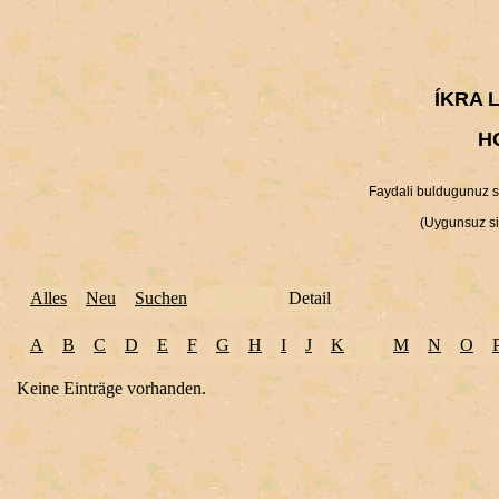
ÍKRA 
H
Faydali buldugunuz sit
(Uygunsuz sit
Alles
Neu
Suchen
Auswahl
Detail
A
B
C
D
E
F
G
H
I
J
K
L
M
N
O
Keine Einträge vorhanden.