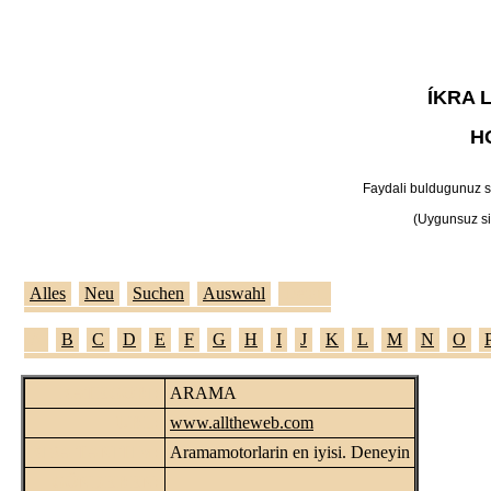
ÍKRA 
H
Faydali buldugunuz sit
(Uygunsuz sit
Alles
Neu
Suchen
Auswahl
Detail
A
B
C
D
E
F
G
H
I
J
K
L
M
N
O
KATEGORI:
ARAMA
URL:
www.alltheweb.com
KISA TANITIM:
Aramamotorlarin en iyisi. Deneyin
GÖNDEREN: