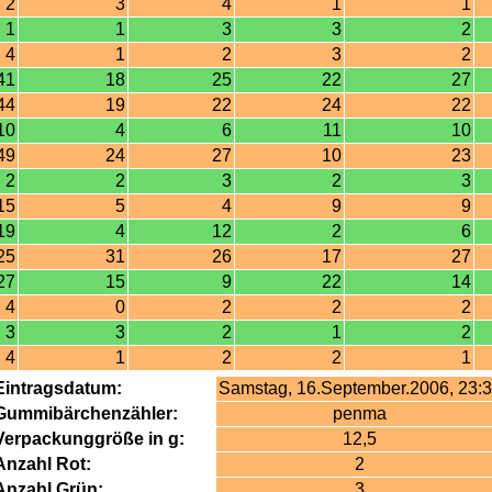
2
3
4
1
1
1
1
3
3
2
4
1
2
3
2
41
18
25
22
27
44
19
22
24
22
10
4
6
11
10
49
24
27
10
23
2
2
3
2
3
15
5
4
9
9
19
4
12
2
6
25
31
26
17
27
27
15
9
22
14
4
0
2
2
2
3
3
2
1
2
4
1
2
2
1
Eintragsdatum:
Samstag, 16.September.2006, 23:
Gummibärchenzähler:
penma
Verpackunggröße in g:
12,5
Anzahl Rot:
2
Anzahl Grün:
3