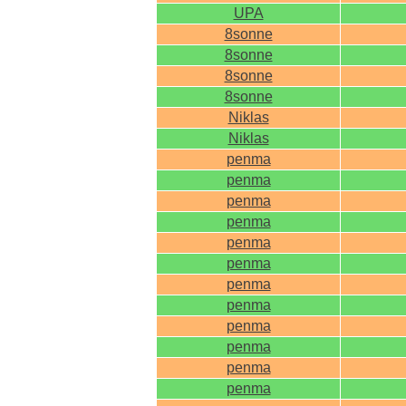
UPA
8sonne
8sonne
8sonne
8sonne
Niklas
Niklas
penma
penma
penma
penma
penma
penma
penma
penma
penma
penma
penma
penma