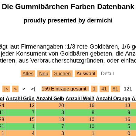
Die Gummibärchen Farben Datenbank
proudly presented by dermichi
ägt laut Firmenangaben :1/3 rote Goldbären, 1/6 
d jeder Konsument von Goldbären gebeten, die An
ieren, aus Verbraucherschutzgründen, oder einfac
Alles
Neu
Suchen
Auswahl
Detail
|<
<
>
>|
159 Einträge gesamt:
1
41
81
121
ot
Anzahl Grün
Anzahl Gelb
Anzahl Weiß
Anzahl Orange
A
24
12
20
16
13
11
7
8
8
9
28
15
18
10
16
21
1
7
10
5
1
4
3
1
0