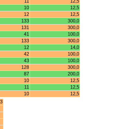
11
12,5
10
12,5
12
12,5
133
300,0
131
300,0
41
100,0
133
300,0
12
14,0
42
100,0
43
100,0
128
300,0
87
200,0
10
12,5
11
12,5
10
12,5
33