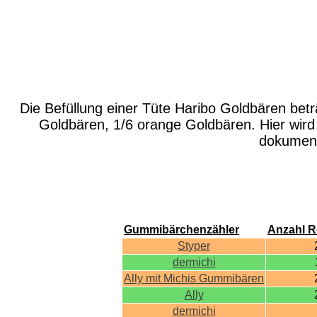
Die Befüllung einer Tüte Haribo Goldbären betr
Goldbären, 1/6 orange Goldbären. Hier wir
dokument
Gummibärchenzähler
Anzahl R
Styper
dermichi
Ally mit Michis Gummibären
Ally
dermichi