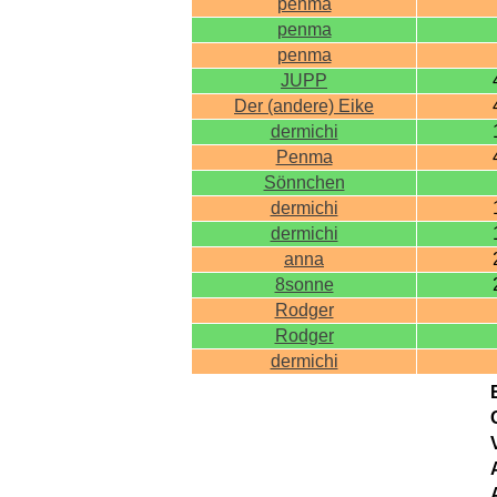
penma
penma
penma
JUPP
Der (andere) Eike
dermichi
Penma
Sönnchen
dermichi
dermichi
anna
8sonne
Rodger
Rodger
dermichi