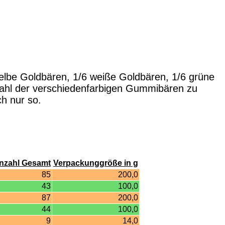
gelbe Goldbären, 1/6 weiße Goldbären, 1/6 grüne
zahl der verschiedenfarbigen Gummibären zu
h nur so.
nzahl Gesamt
Verpackunggröße in g
85
200,0
43
100,0
87
200,0
44
100,0
9
14,0