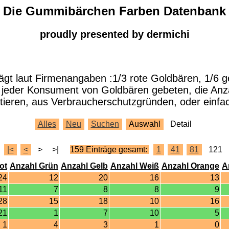
Die Gummibärchen Farben Datenbank
proudly presented by dermichi
ägt laut Firmenangaben :1/3 rote Goldbären, 1/6 
d jeder Konsument von Goldbären gebeten, die An
ieren, aus Verbraucherschutzgründen, oder einfac
Alles
Neu
Suchen
Auswahl
Detail
|<
<
>
>|
159 Einträge gesamt:
1
41
81
121
ot
Anzahl Grün
Anzahl Gelb
Anzahl Weiß
Anzahl Orange
A
24
12
20
16
13
11
7
8
8
9
28
15
18
10
16
21
1
7
10
5
1
4
3
1
0