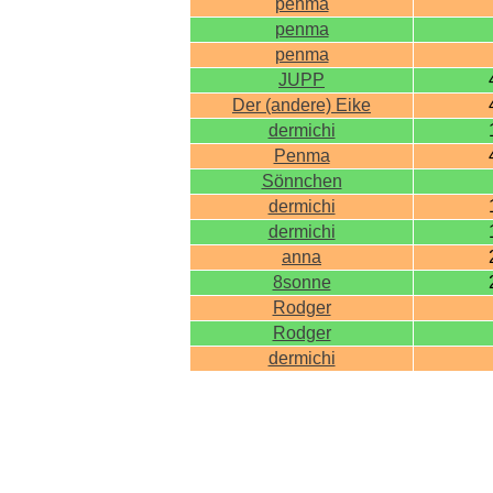
penma
penma
penma
JUPP
Der (andere) Eike
dermichi
Penma
Sönnchen
dermichi
dermichi
anna
8sonne
Rodger
Rodger
dermichi