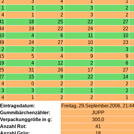
2
3
4
1
1
1
1
3
3
2
4
1
2
3
2
41
18
25
22
27
44
19
22
24
22
10
4
6
11
10
49
24
27
10
23
2
2
3
2
3
15
5
4
9
9
19
4
12
2
6
25
31
26
17
27
27
15
9
22
14
4
0
2
2
2
3
3
2
1
2
4
1
2
2
1
Eintragsdatum:
Freitag, 29.September.2006, 21:4
Gummibärchenzähler:
JUPP
Verpackunggröße in g:
300,0
Anzahl Rot:
41
Anzahl Grün:
18