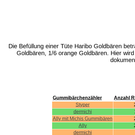
Die Befüllung einer Tüte Haribo Goldbären betr
Goldbären, 1/6 orange Goldbären. Hier wir
dokument
Gummibärchenzähler
Anzahl R
Styper
dermichi
Ally mit Michis Gummibären
Ally
dermichi