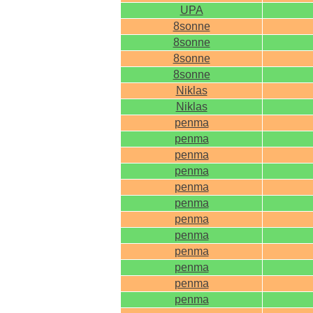
UPA
8sonne
8sonne
8sonne
8sonne
Niklas
Niklas
penma
penma
penma
penma
penma
penma
penma
penma
penma
penma
penma
penma