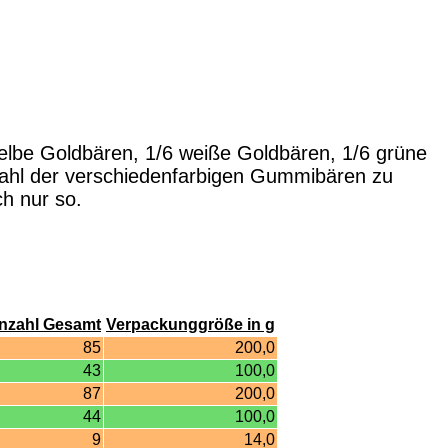
gelbe Goldbären, 1/6 weiße Goldbären, 1/6 grüne
zahl der verschiedenfarbigen Gummibären zu
h nur so.
nzahl Gesamt
Verpackunggröße in g
85
200,0
43
100,0
87
200,0
44
100,0
9
14,0