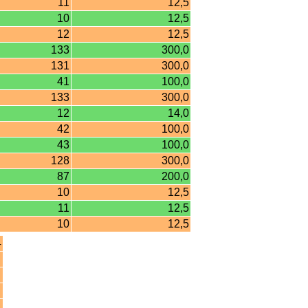
11
12,5
10
12,5
12
12,5
133
300,0
131
300,0
41
100,0
133
300,0
12
14,0
42
100,0
43
100,0
128
300,0
87
200,0
10
12,5
11
12,5
10
12,5
4