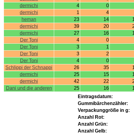
dermichi
4
0
dermichi
1
4
heman
23
14
dermichi
39
20
dermichi
27
16
Der Toni
4
0
Der Toni
3
1
Der Toni
3
2
Der Toni
4
0
Schlippi der Schnappi
26
35
dermichi
25
15
dermichi
42
22
Dani und die anderen
25
16
Eintragsdatum:
Gummibärchenzähler:
Verpackunggröße in g:
Anzahl Rot:
Anzahl Grün:
Anzahl Gelb: