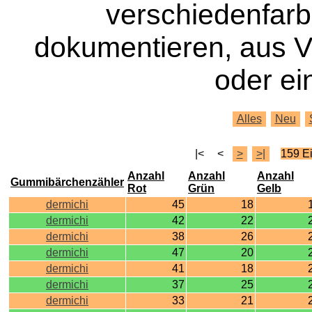
verschiedenfar
dokumentieren, aus 
oder ei
Alles
Neu
|<
<
>
>|
159 E
Anzahl
Anzahl
Anzahl
Gummibärchenzähler
Rot
Grün
Gelb
dermichi
45
18
dermichi
42
22
dermichi
38
26
dermichi
47
20
dermichi
41
18
dermichi
37
25
dermichi
33
21