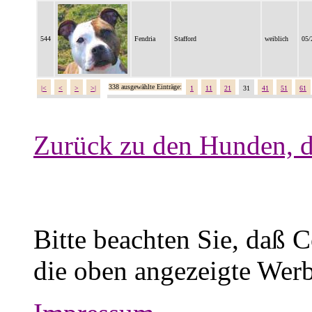
544
Fendria
Stafford
weiblich
05/
338 ausgewählte Einträge:
|<
<
>
>|
1
11
21
31
41
51
61
Zurück zu den Hunden, d
Bitte beachten Sie, daß 
die oben angezeigte Werb