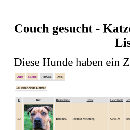
Couch gesucht - Katze
Li
Diese Hunde haben ein Z
Alles
Suchen
Auswahl
Detail
338 ausgewählte Einträge:
Id
Bild
Hundename
Rasse
Geschlecht
Geb
554
Bambina
Stafford-Mischling
weiblich
200