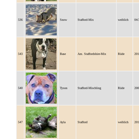
536
Snow
Stafford-Mix
weiblich
04/
543
Base
Am. Staffordshire-Mix
Rüde
201
540
Tyson
Stafford-Mischling
Rüde
200
547
Ayla
Stafford
weiblich
201