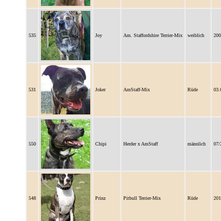
535
Joy
Am. Staffordshire Terrier-Mix
weiblich
200
531
Joker
AmStaff-Mix
Rüde
03.
550
Chipi
Herder x AmStaff
männlich
07/
548
Prinz
Pitbull Terrier-Mix
Rüde
201