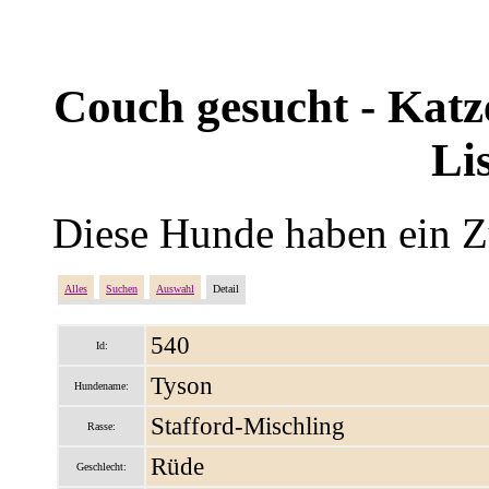
Couch gesucht - Katze
Li
Diese Hunde haben ein Z
Alles
Suchen
Auswahl
Detail
540
Id:
Tyson
Hundename:
Stafford-Mischling
Rasse:
Rüde
Geschlecht: