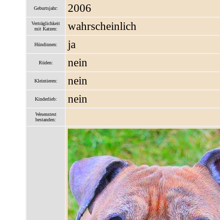
2006
Geburtsjahr:
wahrscheinlich
Verträglichkeit
mit Katzen:
ja
Hündinnen:
nein
Rüden:
nein
Kleintieren:
nein
Kinderlieb:
Wesenstest
bestanden: