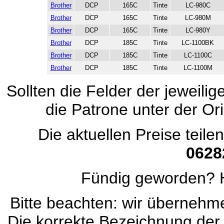
Brother
DCP
165C
Tinte
LC-980C
Brother
DCP
165C
Tinte
LC-980M
Brother
DCP
165C
Tinte
LC-980Y
Brother
DCP
185C
Tinte
LC-1100BK
Brother
DCP
185C
Tinte
LC-1100C
Brother
DCP
185C
Tinte
LC-1100M
Sollten die Felder der jeweili
die Patrone unter der Ori
Die aktuellen Preise teile
0628
Fündig geworden? H
Bitte beachten: wir übernehmen
Die korrekte Bezeichnung der