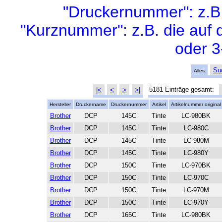
"Druckernummer": z.B
"Kurznummer": z.B. die auf 
oder 3
Su
Alles
5181 Einträge gesamt:
|<
<
>
>|
Hersteller
Druckername
Druckernummer
Artikel
Artikelnummer original
Brother
DCP
145C
Tinte
LC-980BK
Brother
DCP
145C
Tinte
LC-980C
Brother
DCP
145C
Tinte
LC-980M
Brother
DCP
145C
Tinte
LC-980Y
Brother
DCP
150C
Tinte
LC-970BK
Brother
DCP
150C
Tinte
LC-970C
Brother
DCP
150C
Tinte
LC-970M
Brother
DCP
150C
Tinte
LC-970Y
Brother
DCP
165C
Tinte
LC-980BK