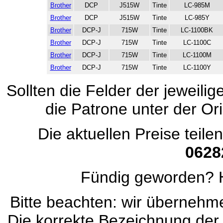
Brother
DCP
J515W
Tinte
LC-985M
Brother
DCP
J515W
Tinte
LC-985Y
Brother
DCP-J
715W
Tinte
LC-1100BK
Brother
DCP-J
715W
Tinte
LC-1100C
Brother
DCP-J
715W
Tinte
LC-1100M
Brother
DCP-J
715W
Tinte
LC-1100Y
Sollten die Felder der jeweili
die Patrone unter der Ori
Die aktuellen Preise teile
0628
Fündig geworden? H
Bitte beachten: wir übernehmen
Die korrekte Bezeichnung der