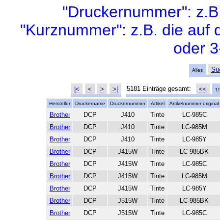
"Druckernummer": z.B
"Kurznummer": z.B. die auf 
oder 3
Su
Alles
5181 Einträge gesamt:
|<
<
>
>|
<<
1
Hersteller
Druckername
Druckernummer
Artikel
Artikelnummer original
Brother
DCP
J410
Tinte
LC-985C
Brother
DCP
J410
Tinte
LC-985M
Brother
DCP
J410
Tinte
LC-985Y
Brother
DCP
J415W
Tinte
LC-985BK
Brother
DCP
J415W
Tinte
LC-985C
Brother
DCP
J415W
Tinte
LC-985M
Brother
DCP
J415W
Tinte
LC-985Y
Brother
DCP
J515W
Tinte
LC-985BK
Brother
DCP
J515W
Tinte
LC-985C