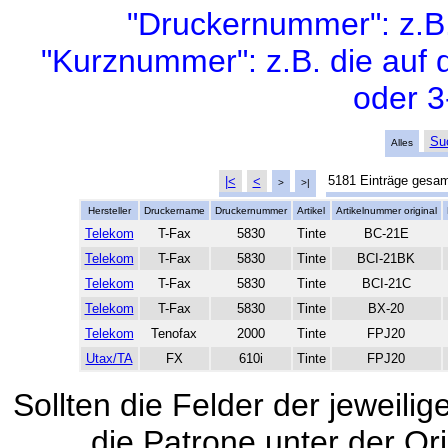
"Druckernummer": z.B
"Kurznummer": z.B. die auf 
oder 3
Su
Alles
5181 Einträge gesa
|<
<
>
>|
Hersteller
Druckername
Druckernummer
Artikel
Artikelnummer original
Telekom
T-Fax
5830
Tinte
BC-21E
Telekom
T-Fax
5830
Tinte
BCI-21BK
Telekom
T-Fax
5830
Tinte
BCI-21C
Telekom
T-Fax
5830
Tinte
BX-20
Telekom
Tenofax
2000
Tinte
FPJ20
Utax/TA
FX
610i
Tinte
FPJ20
Sollten die Felder der jeweili
die Patrone unter der Ori