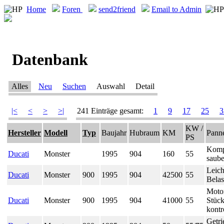
Home
Foren
send2friend
Email to Admin
Datenbank
Alles
Neu
Suchen
Auswahl
Detail
|<
<
>
>|
241 Einträge gesamt:
1
9
17
25
3
KW /
Hersteller
Modell
Typ
Baujahr
Hubraum
KM
Panne
PS
Kompl
Ducati
Monster
1995
904
160
55
saube
Leich
Ducati
Monster
900
1995
904
42500
55
Belas
Motor
Ducati
Monster
900
1995
904
41000
55
Stück
kontr
Getri