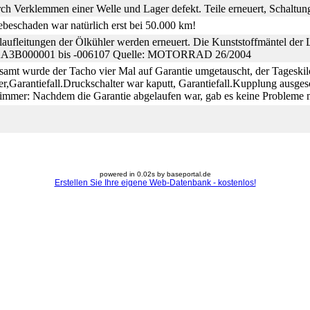
ch Verklemmen einer Welle und Lager defekt. Teile erneuert, Schaltung 
ebeschaden war natürlich erst bei 50.000 km!
aufleitungen der Ölkühler werden erneuert. Die Kunststoffmäntel der 
A3B000001 bis -006107 Quelle: MOTORRAD 26/2004
samt wurde der Tacho vier Mal auf Garantie umgetauscht, der Tageski
r,Garantiefall.Druckschalter war kaputt, Garantiefall.Kupplung ausgesc
immer: Nachdem die Garantie abgelaufen war, gab es keine Probleme m
powered in 0.02s by baseportal.de
Erstellen Sie Ihre eigene Web-Datenbank - kostenlos!