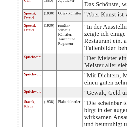
Carl
1885)
Apotheker
Das Schönste, wa
Spoerri,
(1930)
Objektkünstler
"Aber Kunst ist w
Daniel
Spoerri,
(1930)
rumän.-
"In der Ausstellu
Daniel
schweiz.
zeigte ich einige
Künstler,
Tänzer und
Restaurant ein. 
Regisseur
'Fallenbilder' b
Sprichwort
"Der Meister ein
Meister aller sie
Sprichwort
"Mit Dichtern, M
einen guten zehn
Sprichwort
"Gewalt, Geld u
Staeck,
(1938)
Plakatkünstler
"Die scheinbar t
Klaus
birgt in der auge
wirksamen Ansatz
und beunruhigt u