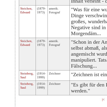
Inhalt verleiht 
Steichen,
(1879-
amerik.
"Was für eine w
Edward
1973)
Fotograf
Dinge verschwind
großes, wunderba
Negative sind in 
Morgendäm...
Steichen,
(1879-
amerik.
"Schon in der An
Edward
1973)
Fotograf
selbst abmaß, al
angemischt wurde
manipuliert. Tats
Fälschung...
Steinberg,
(1914-
Zeichner
"Zeichnen ist ei
Saul
1999)
Steinberg,
(1914-
Zeichner
"Es gibt für den 
Saul
1999)
werden."
|<