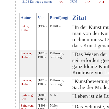
2801
3108 Einträge gesamt:
<<
2821
2841
Zitat
Autor
Vita
Beruf(ung)
Späth,
(1937)
Politiker
"In der Kunst m
Lothar
man von der Kuns
rechnen muss. D
dass Kunst genau
Spencer,
(1820-
Philosoph,
"Das Wesen der K
Herbert
1903)
Soziologe
sei, erfordert g
ganz kleine Kontr
Kontraste von Li
Spencer,
(1820-
Philosoph,
"Kunstbewertung 
Herbert
1903)
Soziologe
Sache der Mode.
Spitzweg,
(1808–
Maler
"Leben ist die Lu
Carl
1885)
Spitzweg,
(1808–
Maler,
"Das Schönste, w