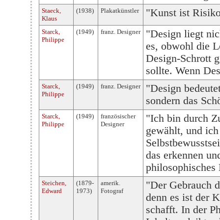
Staeck,
(1938)
Plakatkünstler
"Kunst ist Risiko
Klaus
Starck,
(1949)
franz. Designer
"Design liegt ni
Philippe
es, obwohl die L
Design-Schrott gi
sollte. Wenn Desi
Starck,
(1949)
franz. Designer
"Design bedeutet
Philippe
sondern das Schö
Starck,
(1949)
französischer
"Ich bin durch Z
Philippe
Designer
gewählt, und ich
Selbstbewusstsein
das erkennen und
philosophisches
Steichen,
(1879-
amerik.
"Der Gebrauch de
Edward
1973)
Fotograf
denn es ist der 
schafft. In der P