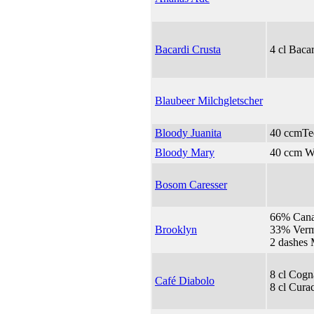
Bacardi Crusta
4 cl Baca
Blaubeer Milchgletscher
Bloody Juanita
40 ccmTeq
Bloody Mary
40 ccm W
Bosom Caresser
66% Cana
Brooklyn
33% Verm
2 dashes 
8 cl Cogn
Café Diabolo
8 cl Cura