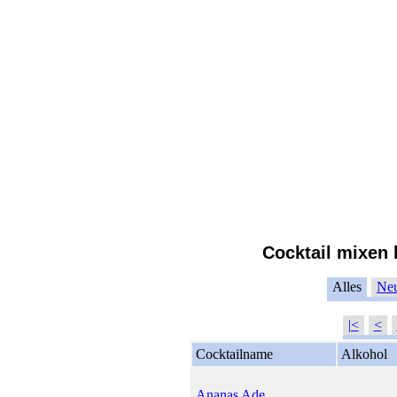
Cocktail mixen 
Alles
Ne
|<
<
Cocktailname
Alkohol
Ananas Ade