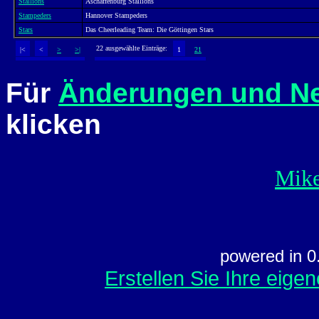
Stallions
Aschaffenburg Stallions
Stampeders
Hannover Stampeders
Stars
Das Cheerleading Team: Die Göttingen Stars
22 ausgewählte Einträge:
|<
<
>
>|
1
21
Für
Änderungen und N
klicken
Mike
powered in 0
Erstellen Sie Ihre eig