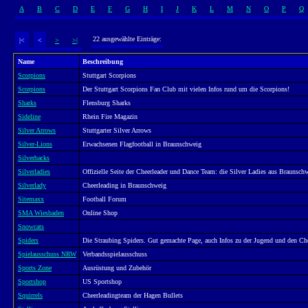
A
B
C
D
E
F
G
H
I
J
K
L
M
N
O
P
Q
22 ausgewählte Einträge:
|<
<
>
>|
Name
Beschreibung
Scorpions
Stuttgart Scorpions
Scorpions
Der Stuttgart Scorpions Fan Club mit vielen Infos rund um die Scorpions!
Sharks
Flensburg Sharks
Sideline
Rhein Fire Magazin
Silver Arrows
Stuttgarter Silver Arrows
Silver-Lions
Erwachsenen Flagfootball in Braunschweig
Silverbacks
Silverladies
Offizielle Seite der Cheerleader und Dance Team: die Silver Ladies aus Braunsch
Silverlady
Cheerleading in Braunschweig
Sitemaxx
Football Forum
SMA Wiesbaden
Online Shop
Snowcats
Spiders
Die Straubing Spiders. Gut gemachte Page, auch Infos zu der Jugend und den Che
Spielausschuss NRW
Verbandsspielausschuss
Sports Zone
Ausrüstung und Zubehör
Sportshop
US Sportshop
Squirrels
Cheerleadingteam der Hagen Bullets