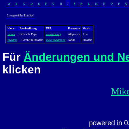
A
B
C
D
E
F
G
H
I
J
K
L
M
N
O
P
Q
2 ausgewählte Einträge:
Name
Beschreibung
URL
Kategorie
Verein
Indoor
Offizielle Page
www.eifa.org
Allgemein
Alle
Invaders
Hildesheim Invaders
www.invaders.de
Tackle
Invaders
Für
Änderungen und N
klicken
Mike
powered in 0