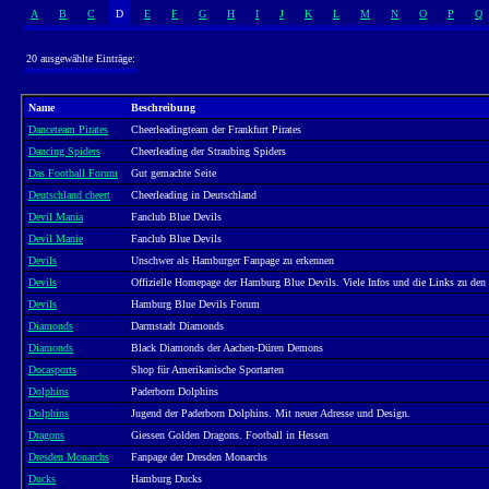
A
B
C
D
E
F
G
H
I
J
K
L
M
N
O
P
Q
20 ausgewählte Einträge:
Name
Beschreibung
Danceteam Pirates
Cheerleadingteam der Frankfurt Pirates
Dancing Spiders
Cheerleading der Straubing Spiders
Das Football Forum
Gut gemachte Seite
Deutschland cheert
Cheerleading in Deutschland
Devil Mania
Fanclub Blue Devils
Devil Manie
Fanclub Blue Devils
Devils
Unschwer als Hamburger Fanpage zu erkennen
Devils
Offizielle Homepage der Hamburg Blue Devils. Viele Infos und die Links zu de
Devils
Hamburg Blue Devils Forum
Diamonds
Darmstadt Diamonds
Diamonds
Black Diamonds der Aachen-Düren Demons
Docasports
Shop für Amerikanische Sportarten
Dolphins
Paderborn Dolphins
Dolphins
Jugend der Paderborn Dolphins. Mit neuer Adresse und Design.
Dragons
Giessen Golden Dragons. Football in Hessen
Dresden Monarchs
Fanpage der Dresden Monarchs
Ducks
Hamburg Ducks