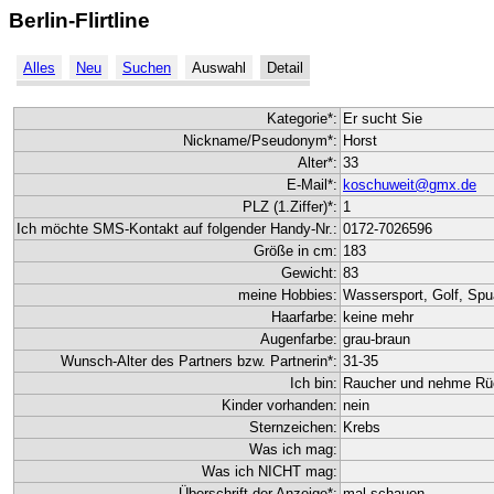
Berlin-Flirtline
Alles
Neu
Suchen
Auswahl
Detail
Kategorie*:
Er sucht Sie
Nickname/Pseudonym*:
Horst
Alter*:
33
E-Mail*:
koschuweit@gmx.de
PLZ (1.Ziffer)*:
1
Ich möchte SMS-Kontakt auf folgender Handy-Nr.:
0172-7026596
Größe in cm:
183
Gewicht:
83
meine Hobbies:
Wassersport, Golf, Sp
Haarfarbe:
keine mehr
Augenfarbe:
grau-braun
Wunsch-Alter des Partners bzw. Partnerin*:
31-35
Ich bin:
Raucher und nehme Rüc
Kinder vorhanden:
nein
Sternzeichen:
Krebs
Was ich mag:
Was ich NICHT mag:
Überschrift der Anzeige*:
mal schauen