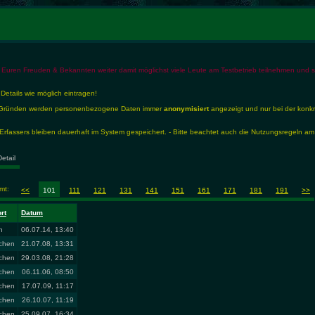
 Euren Freuden & Bekannten weiter damit möglichst viele Leute am Testbetrieb teilnehmen und so 
 Details wie möglich eintragen!
en Gründen werden personenbezogene Daten immer
anonymisiert
angezeigt und nur bei der konk
rfassers bleiben dauerhaft im System gespeichert. - Bitte beachtet auch die Nutzungsregeln am
Detail
amt:
<<
101
111
121
131
141
151
161
171
181
191
>>
ort
Datum
n
06.07.14, 13:40
chen
21.07.08, 13:31
chen
29.03.08, 21:28
chen
06.11.06, 08:50
chen
17.07.09, 11:17
chen
26.10.07, 11:19
chen
25.09.07, 16:34