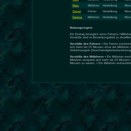
Marc
Mitfahrer
Heidelberg
Mün
Daniel
Fahrer
Heidelberg
Mün
Dajana
Mitfahrer
Heidelberg
Mün
Nutzungsregeln:
Ein Eintrag bezüglich eines Fahrers / Mitfa
Verstöße sind im Bemerkungsfeld zu detaillie
Verstöße des Fahrers
• Der Fahrer erscheint
sich mehr als 15 Minuten ohne die Mitfahrer d
Verkehrsregeln (Geschwindigkeitsübertretung,
Verstöße des Mitfahrers
• Ein Mitfahrer ersc
Mitfahrer verspätet sich mehr als 15 Minuten 
Minuten zu warten. • Ein Mitfahrer verhandelt