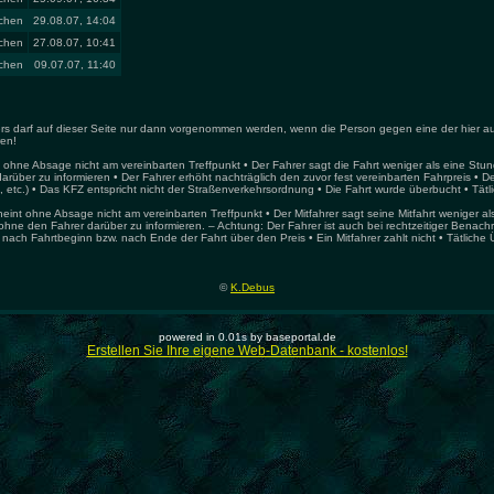
chen
29.08.07, 14:04
chen
27.08.07, 10:41
chen
09.07.07, 11:40
hrers darf auf dieser Seite nur dann vorgenommen werden, wenn die Person gegen eine der hier a
ren!
 ohne Absage nicht am vereinbarten Treffpunkt • Der Fahrer sagt die Fahrt weniger als eine Stun
arüber zu informieren • Der Fahrer erhöht nachträglich den zuvor fest vereinbarten Fahrpreis • De
 etc.) • Das KFZ entspricht nicht der Straßenverkehrsordnung • Die Fahrt wurde überbucht • Tätli
heint ohne Absage nicht am vereinbarten Treffpunkt • Der Mitfahrer sagt seine Mitfahrt weniger a
ohne den Fahrer darüber zu informieren. – Achtung: Der Fahrer ist auch bei rechtzeitiger Benachric
 nach Fahrtbeginn bzw. nach Ende der Fahrt über den Preis • Ein Mitfahrer zahlt nicht • Tätliche 
©
K.Debus
powered in 0.01s by baseportal.de
Erstellen Sie Ihre eigene Web-Datenbank - kostenlos!