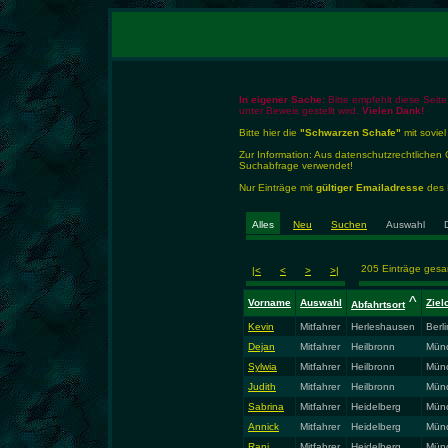
In eigener Sache:
Bitte empfehlt diese Seite
unter Beweis gestellt wird.
Vielen Dank!
Bitte hier die
"Schwarzen Schafe"
mit soviel
Zur Information: Aus datenschutzrechtlich
Suchabfrage verwendet!
Nur Einträge mit
gültiger Emailadresse
des E
Alles
Neu
Suchen
Auswahl
205 Einträge ges
|<
<
>
>|
^
Vorname
Auswahl
Ziel
Abfahrtsort
Kevin
Mitfahrer
Herleshausen
Berli
Dejan
Mitfahrer
Heilbronn
Mün
Sylwia
Mitfahrer
Heilbronn
Mün
Judith
Mitfahrer
Heilbronn
Mün
Sabrina
Mitfahrer
Heidelberg
Mün
Annick
Mitfahrer
Heidelberg
Mün
Rani
Mitfahrer
Heidelberg
Mün