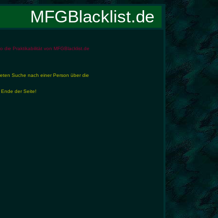
MFGBlacklist.de
die Praktikabilität von MFGBlacklist.de
reten Suche nach einer Person über die
 Ende der Seite!