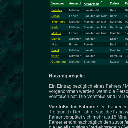
^
Vorname
Auswahl
Zielort
D
Abfahrtsort
Felicitas
Mitfahrer
Frankfurt/M
Berlin
09
Simon
Fahrer
Frankfurt am Main
Berlin
0
Stephanie
Mitfahrer
Frankfurt am Main
Karlsruhe
02
Kathi
Mitfahrer
Frankfurt am Main
Hamburg
0
Markus
Fahrer
Frankfurt am Main
München
17
Bianca
Mitfahrer
Frankfurt
Essen
01
Maja
Fahrer
Frankfurt
Berlin
0
David
Mitfahrer
Frankfurt
München
2
florian
Mitfahrer
Frankfurt
Hamburg
18
Guangfeng
Mitfahrer
Erlangen
Kassel
2
Nutzungsregeln:
Ein Eintrag bezüglich eines Fahrers / M
vorgenommen werden, wenn die Person
verstoßen hat. Die Verstöße sind im Be
Verstöße des Fahrers
• Der Fahrer er
Treffpunkt • Der Fahrer sagt die Fahrt 
Fahrer verspätet sich mehr als 15 Minu
Fahrer erhöht nachträglich den zuvor f
die jeweils gültigen Verkehrsregeln (G