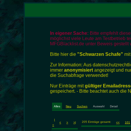
In eigener Sache:
Bitte empfehlt dies
möglichst viele Leute am Testbetrieb te
MFGBlacklist.de unter Beweis gestellt 
Bitte hier die
"Schwarzen Schafe"
mit
Zur Information: Aus datenschutzrech
immer
anonymisiert
angezeigt und nur
die Suchabfrage verwendet!
Nur Einträge mit
gültiger Emailadress
gespeichert. - Bitte beachtet auch die
Alles
Neu
Suchen
Auswahl
Detail
|
205 Einträge gesamt:
<
>
>|
<<
101
<