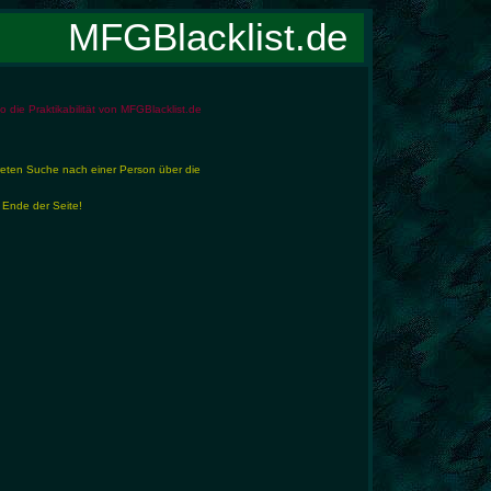
MFGBlacklist.de
die Praktikabilität von MFGBlacklist.de
reten Suche nach einer Person über die
 Ende der Seite!