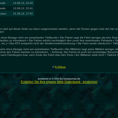
erlin
13.08.13, 22:45
erlin
13.08.13, 22:41
Essen
01.08.13, 17:51
hrers darf auf dieser Seite nur dann vorgenommen werden, wenn die Person gegen eine der hier a
ren!
 ohne Absage nicht am vereinbarten Treffpunkt • Der Fahrer sagt die Fahrt weniger als eine Stun
arüber zu informieren • Der Fahrer erhöht nachträglich den zuvor fest vereinbarten Fahrpreis • De
 etc.) • Das KFZ entspricht nicht der Straßenverkehrsordnung • Die Fahrt wurde überbucht • Tätli
heint ohne Absage nicht am vereinbarten Treffpunkt • Der Mitfahrer sagt seine Mitfahrt weniger a
ohne den Fahrer darüber zu informieren. – Achtung: Der Fahrer ist auch bei rechtzeitiger Benachric
 nach Fahrtbeginn bzw. nach Ende der Fahrt über den Preis • Ein Mitfahrer zahlt nicht • Tätliche 
©
K.Debus
powered in 0.04s by baseportal.de
Erstellen Sie Ihre eigene Web-Datenbank - kostenlos!