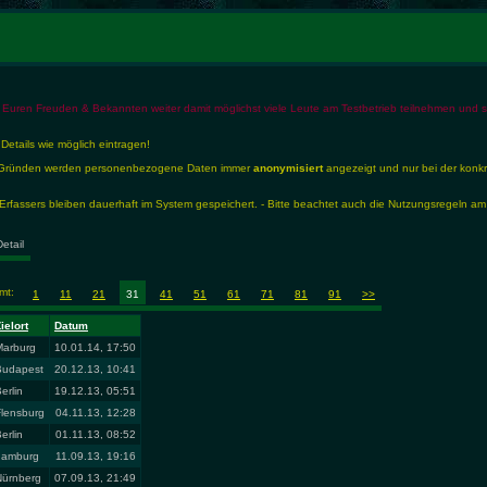
 Euren Freuden & Bekannten weiter damit möglichst viele Leute am Testbetrieb teilnehmen und so 
 Details wie möglich eintragen!
en Gründen werden personenbezogene Daten immer
anonymisiert
angezeigt und nur bei der konk
rfassers bleiben dauerhaft im System gespeichert. - Bitte beachtet auch die Nutzungsregeln am
Detail
amt:
1
11
21
31
41
51
61
71
81
91
>>
ielort
Datum
Marburg
10.01.14, 17:50
Budapest
20.12.13, 10:41
erlin
19.12.13, 05:51
Flensburg
04.11.13, 12:28
erlin
01.11.13, 08:52
hamburg
11.09.13, 19:16
Nürnberg
07.09.13, 21:49