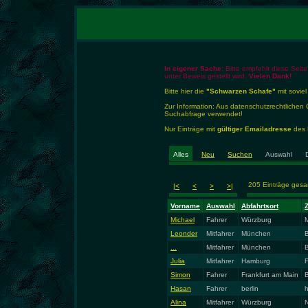
In eigener Sache:
Bitte empfehlt diese Seite
unter Beweis gestellt wird.
Vielen Dank!
Bitte hier die
"Schwarzen Schafe"
mit soviel
Zur Information: Aus datenschutzrechtlich
Suchabfrage verwendet!
Nur Einträge mit
gültiger Emailadresse
des E
Alles
Neu
Suchen
Auswahl
205 Einträge ges
|<
<
>
>|
Vorname
Auswahl
Abfahrtsort
Z
Michael
Fahrer
Würzburg
Leonder
Mitfahrer
München
...
Mitfahrer
München
B
Julia
Mitfahrer
Hamburg
Simon
Fahrer
Frankfurt am Main
B
Hasan
Fahrer
berlin
Alina
Mitfahrer
Würzburg