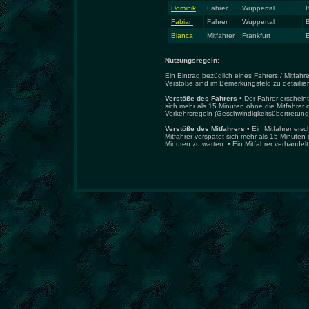
Dominik
Fahrer
Wuppertal
B
Fabian
Fahrer
Wuppertal
B
Bianca
Mitfahrer
Frankfurt
Nutzungsregeln:
Ein Eintrag bezüglich eines Fahrers / Mitfa
Verstöße sind im Bemerkungsfeld zu detaillie
Verstöße des Fahrers
• Der Fahrer erscheint
sich mehr als 15 Minuten ohne die Mitfahrer d
Verkehrsregeln (Geschwindigkeitsübertretung,
Verstöße des Mitfahrers
• Ein Mitfahrer ersc
Mitfahrer verspätet sich mehr als 15 Minuten 
Minuten zu warten. • Ein Mitfahrer verhandelt