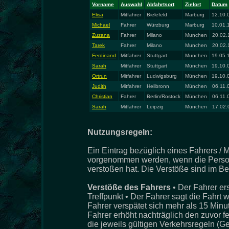
Vorname
Auswahl
Abfahrtsort
Zielort
Datum
Elisa
Mitfahrer
Bielefeld
Marburg
12.10.
Michael
Fahrer
Würzburg
Marburg
10.01.
Zuzana
Fahrer
Milano
Munchen
20.02.
Tarek
Fahrer
Milano
Munchen
20.02.
Ferdinand
Mitfahrer
Stuttgart
Munchen
19.05.
Sarah
Mitfahrer
Stuttgart
München
19.10.
Ortrun
Mitfahrer
Ludwigsburg
München
19.10.
Judith
Mitfahrer
Heilbronn
München
06.11.
Christian
Fahrer
Berlin/Rostock
München
06.11.
Sarah
Mitfahrer
Leipzig
München
17.02.
Nutzungsregeln:
Ein Eintrag bezüglich eines Fahrers / M
vorgenommen werden, wenn die Person
verstoßen hat. Die Verstöße sind im Be
Verstöße des Fahrers
• Der Fahrer er
Treffpunkt • Der Fahrer sagt die Fahrt 
Fahrer verspätet sich mehr als 15 Minu
Fahrer erhöht nachträglich den zuvor f
die jeweils gültigen Verkehrsregeln (G