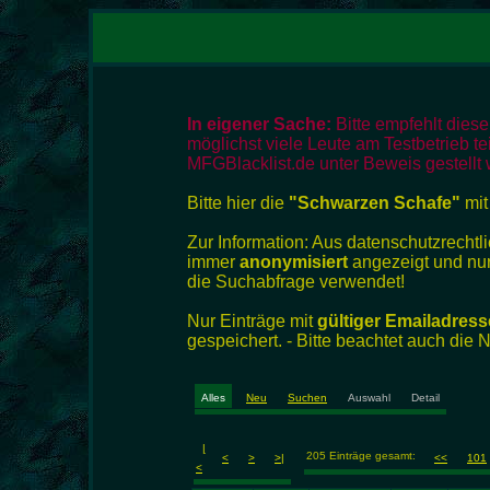
In eigener Sache:
Bitte empfehlt dies
möglichst viele Leute am Testbetrieb te
MFGBlacklist.de unter Beweis gestellt 
Bitte hier die
"Schwarzen Schafe"
mit
Zur Information: Aus datenschutzrech
immer
anonymisiert
angezeigt und nur
die Suchabfrage verwendet!
Nur Einträge mit
gültiger Emailadress
gespeichert. - Bitte beachtet auch die
Alles
Neu
Suchen
Auswahl
Detail
|
205 Einträge gesamt:
<
>
>|
<<
101
<