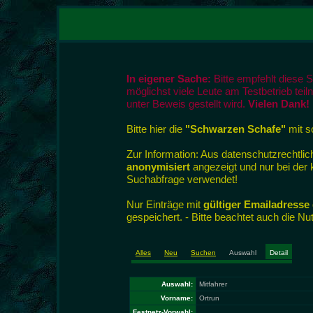
In eigener Sache:
Bitte empfehlt diese 
möglichst viele Leute am Testbetrieb tei
unter Beweis gestellt wird.
Vielen Dank!
Bitte hier die
"Schwarzen Schafe"
mit so
Zur Information: Aus datenschutzrecht
anonymisiert
angezeigt und nur bei der
Suchabfrage verwendet!
Nur Einträge mit
gültiger Emailadresse
gespeichert. - Bitte beachtet auch die N
Alles
Neu
Suchen
Auswahl
Detail
Auswahl:
Mitfahrer
Vorname:
Ortrun
Festnetz-Vorwahl: