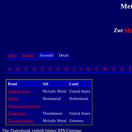
Met
Zur
Me
Alles
Suchen
Auswahl
Detail
A
B
C
D
E
F
G
H
I
J
K
L
M
N
O
P
Band
Stil
Land
Tamplin, Ken
Melodic Metal
United States
Tefilla
Deathmetal
Netherlands
Tortured conscience
Tourniquet
Thrashmetal
United States
Treasure Seeker
Melodic Metal
Germany
Die Datenbank enthält bisher
125
Einträge