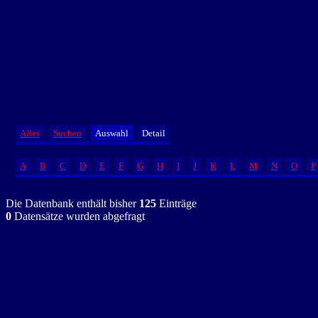
Alles
Suchen
Auswahl
Detail
A
B
C
D
E
F
G
H
I
J
K
L
M
N
O
P
Die Datenbank enthält bisher
125
Einträge
0
Datensätze wurden abgefragt