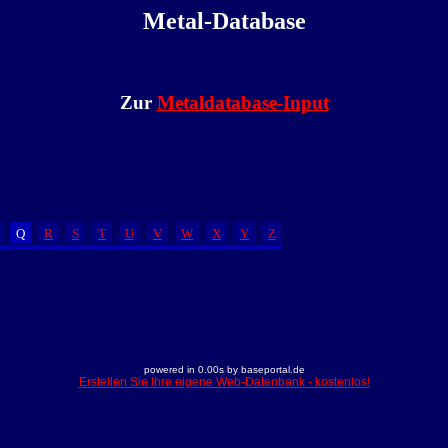
Metal-Database
Zur
Metaldatabase-
Input
Q
R
S
T
U
V
W
X
Y
Z
powered in 0.00s by baseportal.de
Erstellen Sie Ihre eigene Web-Datenbank - kostenlos!