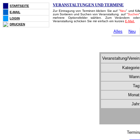
VERANSTALTUNGEN UND TERMINE
STARTSEITE
Zur Eintragung von Terminen klicken Sie auf "
Neu
" und fül
E-MAIL
zum Sortieren und Suchen von Veranstaltung auf "
Suchen
mehrere Optionsfelder wählen. Zum Verändern ode
LOGIN
Veranstaltung schicken Sie mir einfach ein kurzes
E-Mail.
DRUCKEN
Alles
Neu
Veranstaltung/Verein
Kategorie
Wann
Tag
Monat
Jahr
Termin