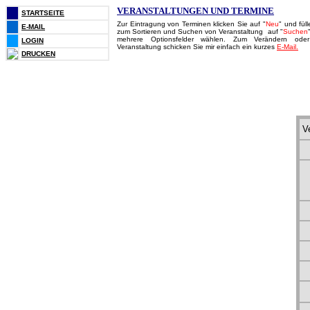
VERANSTALTUNGEN UND TERMINE
STARTSEITE
Zur Eintragung von Terminen klicken Sie auf "
Neu
" und fül
E-MAIL
zum Sortieren und Suchen von Veranstaltung auf "
Suchen
mehrere Optionsfelder wählen. Zum Verändern ode
LOGIN
Veranstaltung schicken Sie mir einfach ein kurzes
E-Mail.
DRUCKEN
V