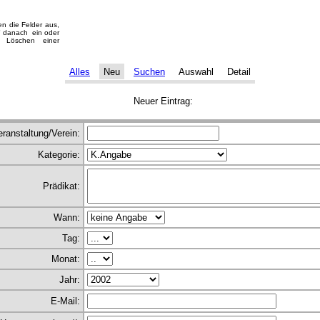
len die Felder aus,
" danach ein oder
r Löschen einer
Alles
Neu
Suchen
Auswahl
Detail
Neuer Eintrag:
eranstaltung/Verein:
Kategorie:
Prädikat:
Wann:
Tag:
Monat:
Jahr:
E-Mail: