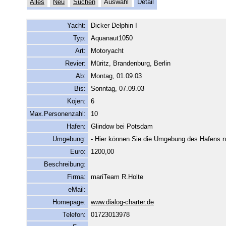
Alles
Neu
Suchen
Auswahl
Detail
Yacht:
Dicker Delphin I
Typ:
Aquanaut1050
Art:
Motoryacht
Revier:
Müritz, Brandenburg, Berlin
Ab:
Montag, 01.09.03
Bis:
Sonntag, 07.09.03
Kojen:
6
Max.Personenzahl:
10
Hafen:
Glindow bei Potsdam
Umgebung:
- Hier können Sie die Umgebung des Hafens n
Euro:
1200,00
Beschreibung:
Firma:
mariTeam R.Holte
eMail:
Homepage:
www.dialog-charter.de
Telefon:
01723013978