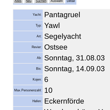
Alles
Neu
Suchen
Auswahl
Detail
Pantagruel
Yacht:
Yawl
Typ:
Segelyacht
Art:
Ostsee
Revier:
Sonntag, 31.08.03
Ab:
Sonntag, 14.09.03
Bis:
6
Kojen:
10
Max.Personenzahl:
Eckernförde
Hafen: