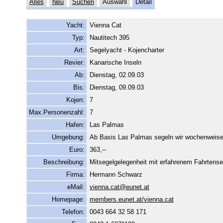
Alles
Neu
Suchen
Auswahl
Detail
Yacht:
Vienna Cat
Typ:
Nautitech 395
Art:
Segelyacht - Kojencharter
Revier:
Kanarische Inseln
Ab:
Dienstag, 02.09.03
Bis:
Dienstag, 09.09.03
Kojen:
7
Max.Personenzahl:
7
Hafen:
Las Palmas
Umgebung:
Ab Basis Las Palmas segeln wir wochenweise 
Euro:
363,--
Beschreibung:
Mitsegelgelegenheit mit erfahrenem Fahrtensegl
Firma:
Hermann Schwarz
eMail:
vienna.cat@eunet.at
Homepage:
members.eunet.at/vienna.cat
Telefon:
0043 664 32 58 171