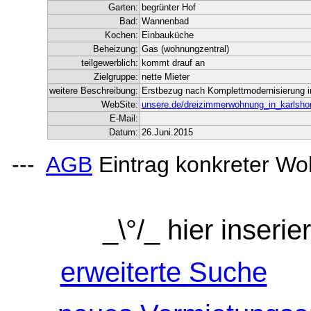
Garten:
begrünter Hof
Bad:
Wannenbad
Kochen:
Einbauküche
Beheizung:
Gas (wohnungzentral)
teilgewerblich:
kommt drauf an
Zielgruppe:
nette Mieter
weitere Beschreibung:
Erstbezug nach Komplettmodernisierung i
WebSite:
unsere.de/dreizimmerwohnung_in_karlsho
E-Mail:
Datum:
26.Juni.2015
---
AGB
Eintrag konkreter Wo
_\°/_ hier inseri
erweiterte Suche
o