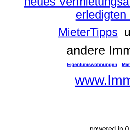
neues Vermietungsa
erledigten
MieterTipps
u
andere Imm
Eigentumswohnungen
Mie
www.Immo
powered in 0