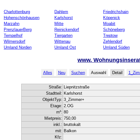
Charlottenburg
Dahlem
Friedrichshain
Hohenschönhausen
Karlshorst
Köpenick
Marzahn
Mitte
Moabit
PrenzlauerBerg
Reinickendorf
Schöneberg
Tempelhof
Tiergarten
Treptow
Wilmersdorf
Wittenau
Zehlendorf
Umland Norden
Umland Ost
Umland Süden
www. Wohnungsinsera
Alles
Neu
Suchen
Auswahl
Detail
1_Zim
Straße:
Liepnitzstraße
Stadtteil:
Karlshorst
ObjektTyp:
3_Zimmer+
Etage:
2.OG
m²:
80
Mietpreis:
750,00
inkl.:
bruttokalt
mit:
Balkon
Kfz: