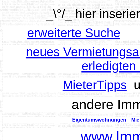
_\°/_ hier inseri
erweiterte Suche
o
neues Vermietungsa
erledigten
MieterTipps
u
andere Imm
Eigentumswohnungen
Mie
www.Immo