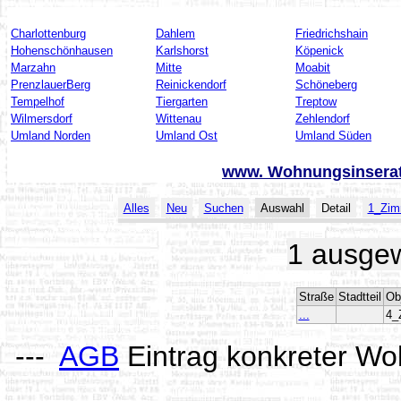
Charlottenburg
Dahlem
Friedrichshain
Hohenschönhausen
Karlshorst
Köpenick
Marzahn
Mitte
Moabit
PrenzlauerBerg
Reinickendorf
Schöneberg
Tempelhof
Tiergarten
Treptow
Wilmersdorf
Wittenau
Zehlendorf
Umland Norden
Umland Ost
Umland Süden
www. Wohnungsinsera
Alles
Neu
Suchen
Auswahl
Detail
1_Zim
1 ausgew
Straße
Stadtteil
Ob
...
4_
---
AGB
Eintrag konkreter Wo