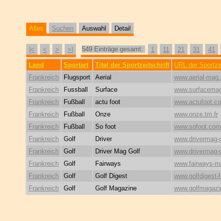
Alles
Suchen
Auswahl
Detail
549 Einträge gesamt:
|<
<
>
>|
1
11
21
31
41
Land
Sportart
Titel der Sportzeitschrift
URL der Sportzei
Frankreich
Flugsport
Aerial
www.aerial-mag
Frankreich
Fussball
Surface
www.surfacemag
Frankreich
Fußball
actu foot
www.actufoot.c
Frankreich
Fußball
Onze
www.onze.tm.fr
Frankreich
Fußball
So foot
www.sofoot.com
Frankreich
Golf
Driver
www.drivermag-
Frankreich
Golf
Driver Mag Golf
www.drivermag-
Frankreich
Golf
Fairways
www.fairways-
Frankreich
Golf
Golf Digest
www.golfdigest-
Frankreich
Golf
Golf Magazine
www.golfmagazin