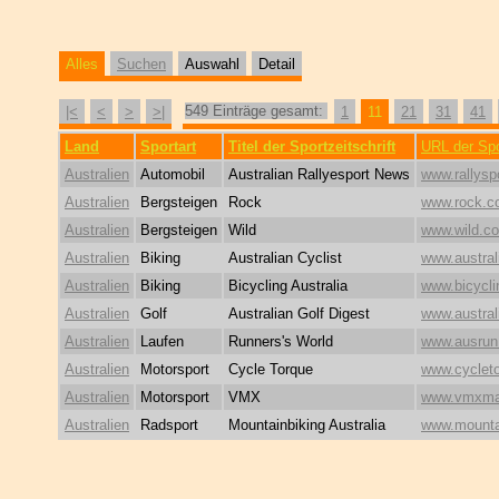
Alles
Suchen
Auswahl
Detail
549 Einträge gesamt:
|<
<
>
>|
1
11
21
31
41
Land
Sportart
Titel der Sportzeitschrift
URL der Spor
Australien
Automobil
Australian Rallyesport News
www.rallys
Australien
Bergsteigen
Rock
www.rock.c
Australien
Bergsteigen
Wild
www.wild.c
Australien
Biking
Australian Cyclist
www.austral
Australien
Biking
Bicycling Australia
www.bicycli
Australien
Golf
Australian Golf Digest
www.austral
Australien
Laufen
Runners's World
www.ausrun
Australien
Motorsport
Cycle Torque
www.cyclet
Australien
Motorsport
VMX
www.vmxma
Australien
Radsport
Mountainbiking Australia
www.mountai