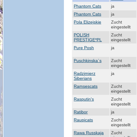
Phantom Cats
ja
Phantom Cats
ja
Pola Elizejskie
Zucht
eingestellt
POLISH
Zucht
PRESTIGE*PL
eingestellt
Pure Posh
ja
Puschkinska`s
Zucht
eingestellt
Radzimierz
ja
Siberians
Ramsescats
Zucht
eingestellt
Rasputin's
Zucht
eingestellt
Ratibor
ja
Raupicats
Zucht
eingestellt
Rawa Russkaja
Zucht