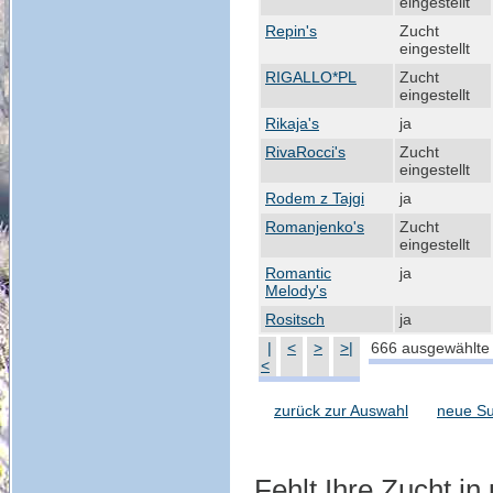
eingestellt
Repin's
Zucht
eingestellt
RIGALLO*PL
Zucht
eingestellt
Rikaja's
ja
RivaRocci's
Zucht
eingestellt
Rodem z Tajgi
ja
Romanjenko's
Zucht
eingestellt
Romantic
ja
Melody's
Rositsch
ja
|
<
>
>|
666 ausgewählte 
<
zurück zur Auswahl
neue S
Fehlt Ihre Zucht i