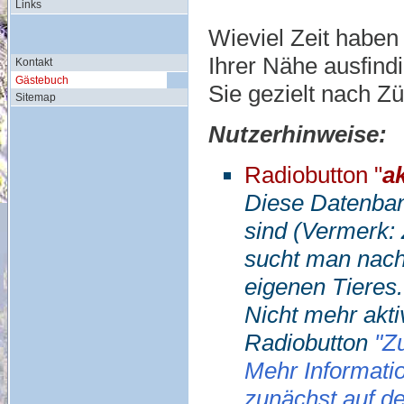
Links
Wieviel Zeit haben
Ihrer Nähe ausfin
Kontakt
Gästebuch
Sie gezielt nach Z
Sitemap
Nutzerhinweise:
Radiobutton "
a
Diese Datenbank
sind (Vermerk: 
sucht man nach
eigenen Tieres.
Nicht mehr akti
Radiobutton
"Zu
Mehr Informatio
zunächst auf d