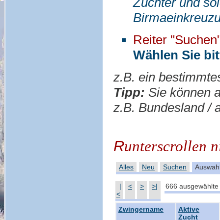
Züchter und sol
Birmaeinkreuzu
Reiter "Suchen
Wählen Sie bi
z.B. ein bestimmt
Tipp:
Sie können au
z.B. Bundesland / 
R
unterscrollen n
Alles
Neu
Suchen
Auswah
|
<
>
>|
666 ausgewählte 
<
Zwingername
Aktive
Zucht