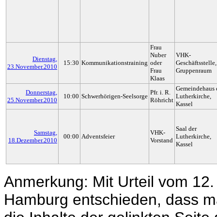
Frau
Nuber
VHK-
Dienstag,
15:30
Kommunikationstraining
oder
Geschäftsstelle,
23.November.2010
Frau
Gruppenraum
Klaas
Gemeindehaus 
Donnerstag,
Pfr. i. R.
10:00
Schwerhörigen-Seelsorge
Lutherkirche,
25.November.2010
Röhricht
Kassel
Saal der
Samstag,
VHK-
00:00
Adventsfeier
Lutherkirche,
18.Dezember.2010
Vorstand
Kassel
Anmerkung: Mit Urteil vom 12.
Hamburg entschieden, dass ma