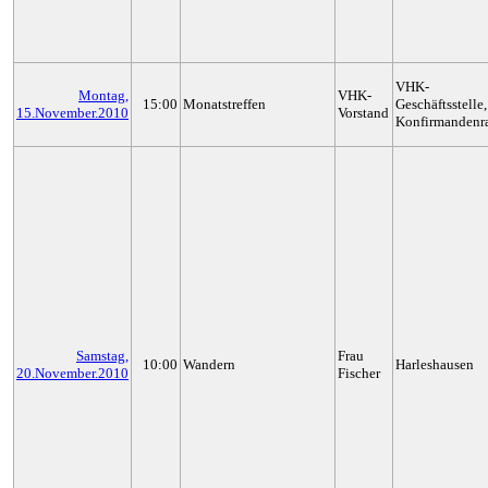
VHK-
Montag,
VHK-
15:00
Monatstreffen
Geschäftsstelle,
15.November.2010
Vorstand
Konfirmanden
Samstag,
Frau
10:00
Wandern
Harleshausen
20.November.2010
Fischer