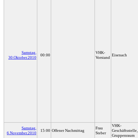
Samstag,
VHK-
00:00
Eisenach
30.Oktober.2010
Vorstand
VHK-
Samstag,
Frau
15:00
Offener Nachmittag
Geschäftsstelle,
6.November.2010
Steber
Gruppenraum